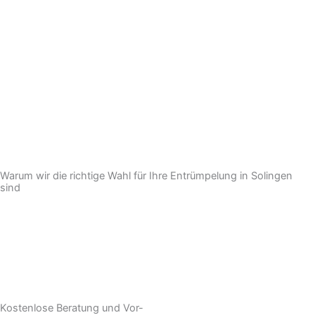
Warum wir die richtige Wahl für Ihre Entrümpelung in Solingen
sind
Kostenlose Beratung und Vor-