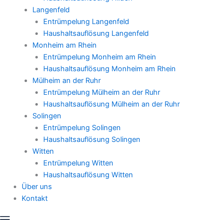
Langenfeld
Entrümpelung Langenfeld
Haushaltsauflösung Langenfeld
Monheim am Rhein
Entrümpelung Monheim am Rhein
Haushaltsauflösung Monheim am Rhein
Mülheim an der Ruhr
Entrümpelung Mülheim an der Ruhr
Haushaltsauflösung Mülheim an der Ruhr
Solingen
Entrümpelung Solingen
Haushaltsauflösung Solingen
Witten
Entrümpelung Witten
Haushaltsauflösung Witten
Über uns
Kontakt