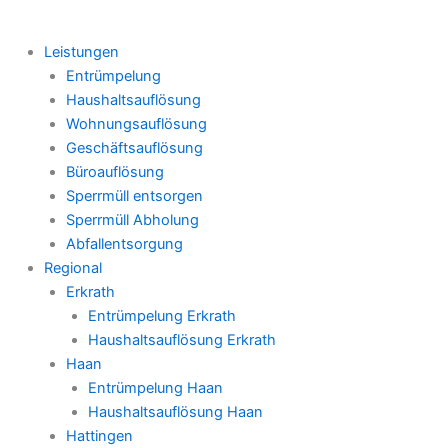
Zum
Inhalt
Leistungen
springen
Entrümpelung
Haushaltsauflösung
Wohnungsauflösung
Geschäftsauflösung
Büroauflösung
Sperrmüll entsorgen
Sperrmüll Abholung
Abfallentsorgung
Regional
Erkrath
Entrümpelung Erkrath
Haushaltsauflösung Erkrath
Haan
Entrümpelung Haan
Haushaltsauflösung Haan
Hattingen