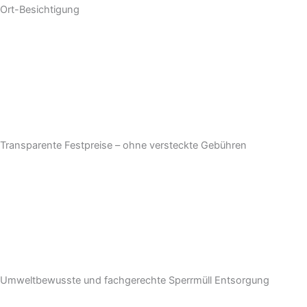
Ort-Besichtigung
Transparente Festpreise – ohne versteckte Gebühren
Umweltbewusste und fachgerechte Sperrmüll Entsorgung