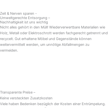
Zeit & Nerven sparen -
Umweltgerechte Entsorgung –
Nachhaltigkeit ist uns wichtig
Nicht alles gehört in den Müll! Wiederverwertbare Materialien wie
Holz, Metall oder Elektroschrott werden fachgerecht getrennt und
recycelt. Gut erhaltene Möbel und Gegenstände können
weitervermittelt werden, um unnötige Abfallmengen zu
vermeiden.
Transparente Preise –
Keine versteckten Zusatzkosten
Viele haben Bedenken bezüglich der Kosten einer Entrümpelung.