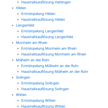
Haushaltsauflösung Hattingen
Hilden
Entrümpelung Hilden
Haushaltsauflösung Hilden
Langenfeld
Entrümpelung Langenfeld
Haushaltsauflösung Langenfeld
Monheim am Rhein
Entrümpelung Monheim am Rhein
Haushaltsauflösung Monheim am Rhein
Mülheim an der Ruhr
Entrümpelung Mülheim an der Ruhr
Haushaltsauflösung Mülheim an der Ruhr
Solingen
Entrümpelung Solingen
Haushaltsauflösung Solingen
Witten
Entrümpelung Witten
Haushaltsauflösung Witten