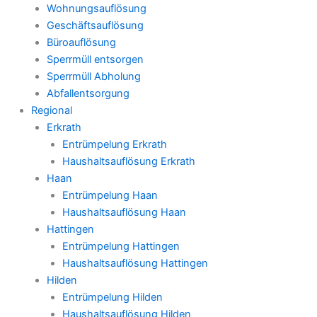
Wohnungsauflösung
Geschäftsauflösung
Büroauflösung
Sperrmüll entsorgen
Sperrmüll Abholung
Abfallentsorgung
Regional
Erkrath
Entrümpelung Erkrath
Haushaltsauflösung Erkrath
Haan
Entrümpelung Haan
Haushaltsauflösung Haan
Hattingen
Entrümpelung Hattingen
Haushaltsauflösung Hattingen
Hilden
Entrümpelung Hilden
Haushaltsauflösung Hilden