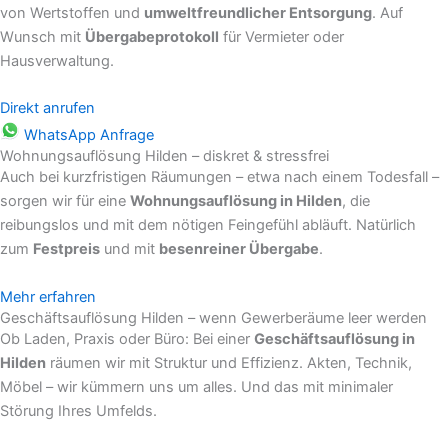
von Wertstoffen und
umweltfreundlicher Entsorgung
. Auf
Wunsch mit
Übergabeprotokoll
für Vermieter oder
Hausverwaltung.
Direkt anrufen
WhatsApp Anfrage
Wohnungsauflösung Hilden – diskret & stressfrei
Auch bei kurzfristigen Räumungen – etwa nach einem Todesfall –
sorgen wir für eine
Wohnungsauflösung in Hilden
, die
reibungslos und mit dem nötigen Feingefühl abläuft. Natürlich
zum
Festpreis
und mit
besenreiner Übergabe
.
Mehr erfahren
Geschäftsauflösung Hilden – wenn Gewerberäume leer werden
Ob Laden, Praxis oder Büro: Bei einer
Geschäftsauflösung in
Hilden
räumen wir mit Struktur und Effizienz. Akten, Technik,
Möbel – wir kümmern uns um alles. Und das mit minimaler
Störung Ihres Umfelds.