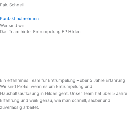
Fair. Schnell.
Kontakt aufnehmen
Wer sind wir
Das Team hinter Entrümpelung EP Hilden
Ein erfahrenes Team für Entrümpelung – über 5 Jahre Erfahrung
Wir sind Profis, wenn es um Entrümpelung und
Haushaltsauflösung in Hilden geht. Unser Team hat über 5 Jahre
Erfahrung und weiß genau, wie man schnell, sauber und
zuverlässig arbeitet.