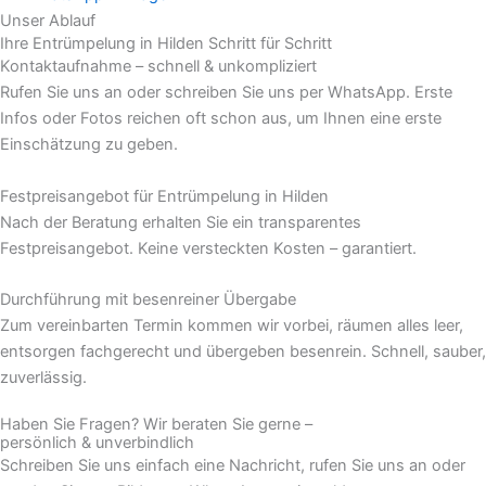
Unser Ablauf
Ihre Entrümpelung in Hilden Schritt für Schritt
Kontaktaufnahme – schnell & unkompliziert
Rufen Sie uns an oder schreiben Sie uns per WhatsApp. Erste
Infos oder Fotos reichen oft schon aus, um Ihnen eine erste
Einschätzung zu geben.
Festpreisangebot für Entrümpelung in Hilden
Nach der Beratung erhalten Sie ein transparentes
Festpreisangebot. Keine versteckten Kosten – garantiert.
Durchführung mit besenreiner Übergabe
Zum vereinbarten Termin kommen wir vorbei, räumen alles leer,
entsorgen fachgerecht und übergeben besenrein. Schnell, sauber,
zuverlässig.
Haben Sie Fragen? Wir beraten Sie gerne –
persönlich & unverbindlich
Schreiben Sie uns einfach eine Nachricht, rufen Sie uns an oder