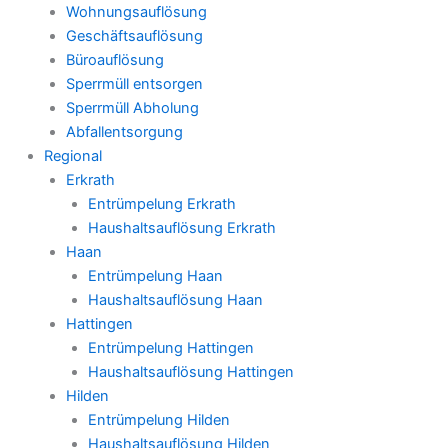
Wohnungsauflösung
Geschäftsauflösung
Büroauflösung
Sperrmüll entsorgen
Sperrmüll Abholung
Abfallentsorgung
Regional
Erkrath
Entrümpelung Erkrath
Haushaltsauflösung Erkrath
Haan
Entrümpelung Haan
Haushaltsauflösung Haan
Hattingen
Entrümpelung Hattingen
Haushaltsauflösung Hattingen
Hilden
Entrümpelung Hilden
Haushaltsauflösung Hilden