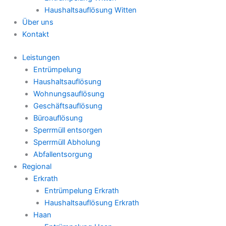
Haushaltsauflösung Witten
Über uns
Kontakt
Leistungen
Entrümpelung
Haushaltsauflösung
Wohnungsauflösung
Geschäftsauflösung
Büroauflösung
Sperrmüll entsorgen
Sperrmüll Abholung
Abfallentsorgung
Regional
Erkrath
Entrümpelung Erkrath
Haushaltsauflösung Erkrath
Haan