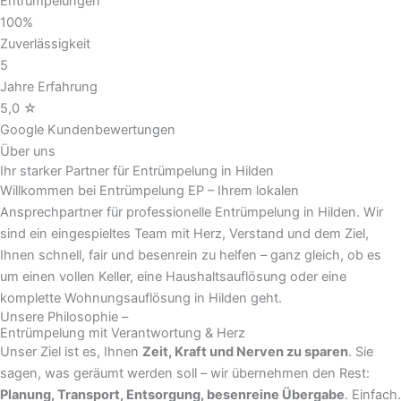
Entrümpelungen
100%
Zuverlässigkeit
5
Jahre Erfahrung
5,0 ☆
Google Kundenbewertungen
Über uns
Ihr starker Partner für Entrümpelung in Hilden
Willkommen bei Entrümpelung EP – Ihrem lokalen
Ansprechpartner für professionelle Entrümpelung in Hilden. Wir
sind ein eingespieltes Team mit Herz, Verstand und dem Ziel,
Ihnen schnell, fair und besenrein zu helfen – ganz gleich, ob es
um einen vollen Keller, eine Haushaltsauflösung oder eine
komplette Wohnungsauflösung in Hilden geht.
Unsere Philosophie –
Entrümpelung mit Verantwortung & Herz
Unser Ziel ist es, Ihnen
Zeit, Kraft und Nerven zu sparen
. Sie
sagen, was geräumt werden soll – wir übernehmen den Rest:
Planung, Transport, Entsorgung, besenreine Übergabe
. Einfach.