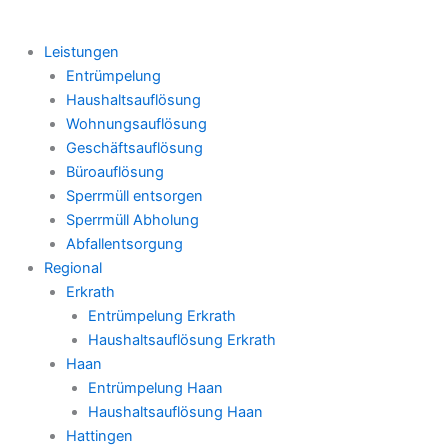
Zum
Inhalt
Leistungen
springen
Entrümpelung
Haushaltsauflösung
Wohnungsauflösung
Geschäftsauflösung
Büroauflösung
Sperrmüll entsorgen
Sperrmüll Abholung
Abfallentsorgung
Regional
Erkrath
Entrümpelung Erkrath
Haushaltsauflösung Erkrath
Haan
Entrümpelung Haan
Haushaltsauflösung Haan
Hattingen