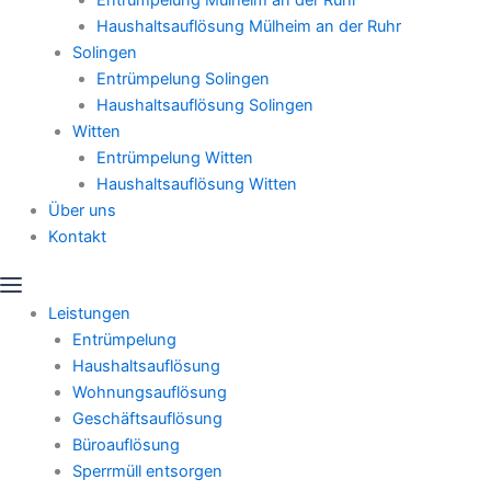
Haushaltsauflösung Mülheim an der Ruhr
Solingen
Entrümpelung Solingen
Haushaltsauflösung Solingen
Witten
Entrümpelung Witten
Haushaltsauflösung Witten
Über uns
Kontakt
Leistungen
Entrümpelung
Haushaltsauflösung
Wohnungsauflösung
Geschäftsauflösung
Büroauflösung
Sperrmüll entsorgen