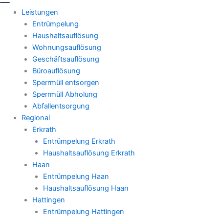
Leistungen
Entrümpelung
Haushaltsauflösung
Wohnungsauflösung
Geschäftsauflösung
Büroauflösung
Sperrmüll entsorgen
Sperrmüll Abholung
Abfallentsorgung
Regional
Erkrath
Entrümpelung Erkrath
Haushaltsauflösung Erkrath
Haan
Entrümpelung Haan
Haushaltsauflösung Haan
Hattingen
Entrümpelung Hattingen