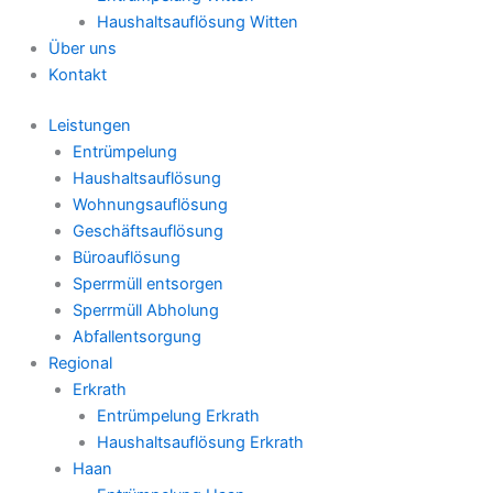
Haushaltsauflösung Witten
Über uns
Kontakt
Leistungen
Entrümpelung
Haushaltsauflösung
Wohnungsauflösung
Geschäftsauflösung
Büroauflösung
Sperrmüll entsorgen
Sperrmüll Abholung
Abfallentsorgung
Regional
Erkrath
Entrümpelung Erkrath
Haushaltsauflösung Erkrath
Haan