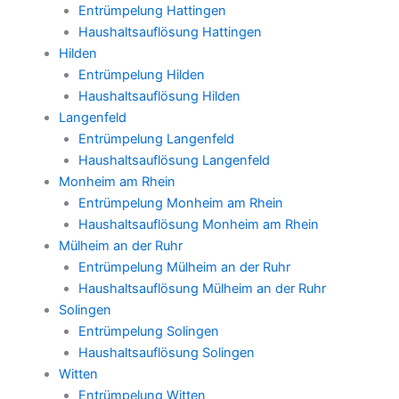
Entrümpelung Hattingen
Haushaltsauflösung Hattingen
Hilden
Entrümpelung Hilden
Haushaltsauflösung Hilden
Langenfeld
Entrümpelung Langenfeld
Haushaltsauflösung Langenfeld
Monheim am Rhein
Entrümpelung Monheim am Rhein
Haushaltsauflösung Monheim am Rhein
Mülheim an der Ruhr
Entrümpelung Mülheim an der Ruhr
Haushaltsauflösung Mülheim an der Ruhr
Solingen
Entrümpelung Solingen
Haushaltsauflösung Solingen
Witten
Entrümpelung Witten