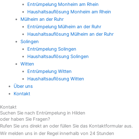
Entrümpelung Monheim am Rhein
Haushaltsauflösung Monheim am Rhein
Mülheim an der Ruhr
Entrümpelung Mülheim an der Ruhr
Haushaltsauflösung Mülheim an der Ruhr
Solingen
Entrümpelung Solingen
Haushaltsauflösung Solingen
Witten
Entrümpelung Witten
Haushaltsauflösung Witten
Über uns
Kontakt
Kontakt
Suchen Sie nach Entrümpelung in Hilden
oder haben Sie Fragen?
Rufen Sie uns direkt an oder füllen Sie das Kontaktformular aus.
Wir melden uns in der Regel innerhalb von 24 Stunden