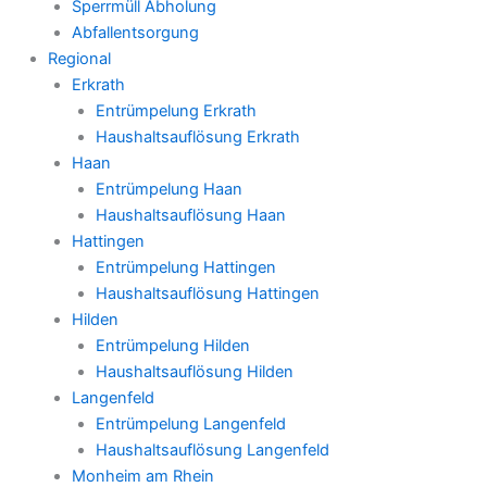
Sperrmüll Abholung
Abfallentsorgung
Regional
Erkrath
Entrümpelung Erkrath
Haushaltsauflösung Erkrath
Haan
Entrümpelung Haan
Haushaltsauflösung Haan
Hattingen
Entrümpelung Hattingen
Haushaltsauflösung Hattingen
Hilden
Entrümpelung Hilden
Haushaltsauflösung Hilden
Langenfeld
Entrümpelung Langenfeld
Haushaltsauflösung Langenfeld
Monheim am Rhein