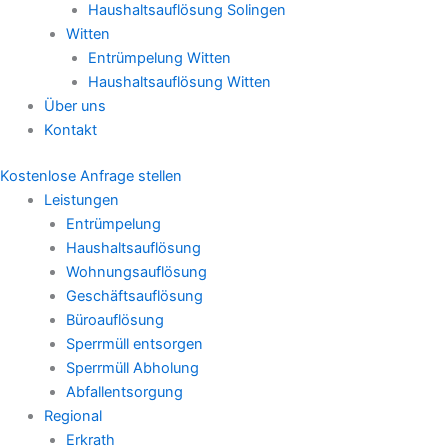
Haushaltsauflösung Solingen
Witten
Entrümpelung Witten
Haushaltsauflösung Witten
Über uns
Kontakt
Kostenlose Anfrage stellen
Leistungen
Entrümpelung
Haushaltsauflösung
Wohnungsauflösung
Geschäftsauflösung
Büroauflösung
Sperrmüll entsorgen
Sperrmüll Abholung
Abfallentsorgung
Regional
Erkrath