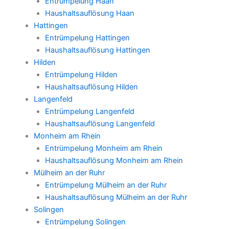
Entrümpelung Haan
Haushaltsauflösung Haan
Hattingen
Entrümpelung Hattingen
Haushaltsauflösung Hattingen
Hilden
Entrümpelung Hilden
Haushaltsauflösung Hilden
Langenfeld
Entrümpelung Langenfeld
Haushaltsauflösung Langenfeld
Monheim am Rhein
Entrümpelung Monheim am Rhein
Haushaltsauflösung Monheim am Rhein
Mülheim an der Ruhr
Entrümpelung Mülheim an der Ruhr
Haushaltsauflösung Mülheim an der Ruhr
Solingen
Entrümpelung Solingen