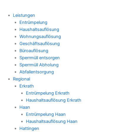
Zum
Inhalt
Leistungen
springen
Entrümpelung
Haushaltsauflösung
Wohnungsauflösung
Geschäftsauflösung
Büroauflösung
Sperrmüll entsorgen
Sperrmüll Abholung
Abfallentsorgung
Regional
Erkrath
Entrümpelung Erkrath
Haushaltsauflösung Erkrath
Haan
Entrümpelung Haan
Haushaltsauflösung Haan
Hattingen