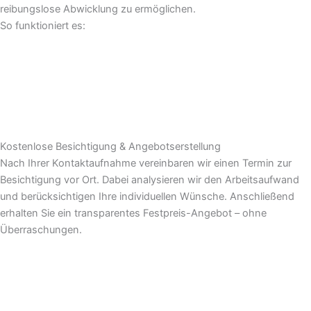
reibungslose Abwicklung zu ermöglichen.
So funktioniert es:
Kostenlose Besichtigung & Angebotserstellung
Nach Ihrer Kontaktaufnahme vereinbaren wir einen Termin zur
Besichtigung vor Ort. Dabei analysieren wir den Arbeitsaufwand
und berücksichtigen Ihre individuellen Wünsche. Anschließend
erhalten Sie ein transparentes Festpreis-Angebot – ohne
Überraschungen.