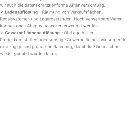
wir auch die datenschutzkonforme Aktenvernichtung.
✔
Ladenauflösung
– Räumung von Verkaufsflächen,
Regalsystemen und Lagerbeständen. Noch verwertbare Waren
können nach Absprache weiterverwendet werden.
✔
Gewerbeflächenauflösung
– Ob Lagerhallen,
Produktionsstätten oder sonstige Gewerberäume – wir sorgen für
eine zügige und gründliche Räumung, damit die Fläche schnell
wieder genutzt werden kann.