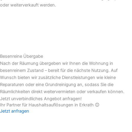
oder weiterverkauft werden.
Besenreine Übergabe
Nach der Räumung übergeben wir Ihnen die Wohnung in
besenreinem Zustand – bereit für die nächste Nutzung. Auf
Wunsch bieten wir zusätzliche Dienstleistungen wie kleine
Reparaturen oder eine Grundreinigung an, sodass Sie die
Räumlichkeiten direkt weitervermieten oder verkaufen können.
Jetzt unverbindliches Angebot anfragen!
Ihr Partner für Haushaltsauflösungen in Erkrath 😊
Jetzt anfragen