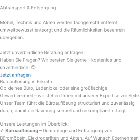
Abtransport & Entsorgung
Möbel, Technik und Akten werden fachgerecht entfernt,
umweltbewusst entsorgt und die Räumlichkeiten besenrein
übergeben.
Jetzt unverbindliche Beratung anfragen!
Haben Sie Fragen? Wir beraten Sie gerne – kostenlos und
unverbindlich! 😊
Jetzt anfragen
Büroauflösung in Erkrath
Ob kleines Büro, Ladenlokal oder eine großflächige
Gewerbeeinheit – wir stehen Ihnen mit unserer Expertise zur Seite.
Unser Team führt die Büroauflösung strukturiert und zuverlässig
durch, damit die Räumung schnell und unkompliziert erfolgt.
Unsere Leistungen im Überblick:
✔
Büroauflösung
– Demontage und Entsorgung von
Büromöbeln, Elektrogeräten und Akten. Auf Wunsch übernehmen