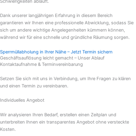
Schwierigkeiten abläuft.
Dank unserer langjährigen Erfahrung in diesem Bereich
garantieren wir Ihnen eine professionelle Abwicklung, sodass Sie
sich um andere wichtige Angelegenheiten kümmern können,
während wir für eine schnelle und gründliche Räumung sorgen.
Sperrmüllabholung in Ihrer Nähe – Jetzt Termin sichern
Geschäftsauflösung leicht gemacht – Unser Ablauf
Kontaktaufnahme & Terminvereinbarung
Setzen Sie sich mit uns in Verbindung, um Ihre Fragen zu klären
und einen Termin zu vereinbaren.
Individuelles Angebot
Wir analysieren Ihren Bedarf, erstellen einen Zeitplan und
unterbreiten Ihnen ein transparentes Angebot ohne versteckte
Kosten.