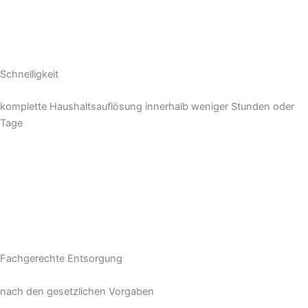
Schnelligkeit
komplette Haushaltsauflösung innerhalb weniger Stunden oder
Tage
Fachgerechte Entsorgung
nach den gesetzlichen Vorgaben