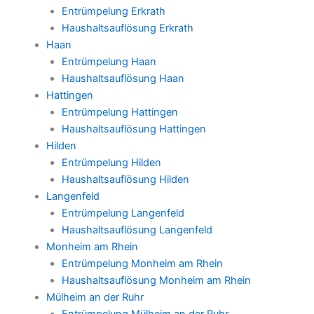
Entrümpelung Erkrath
Haushaltsauflösung Erkrath
Haan
Entrümpelung Haan
Haushaltsauflösung Haan
Hattingen
Entrümpelung Hattingen
Haushaltsauflösung Hattingen
Hilden
Entrümpelung Hilden
Haushaltsauflösung Hilden
Langenfeld
Entrümpelung Langenfeld
Haushaltsauflösung Langenfeld
Monheim am Rhein
Entrümpelung Monheim am Rhein
Haushaltsauflösung Monheim am Rhein
Mülheim an der Ruhr
Entrümpelung Mülheim an der Ruhr