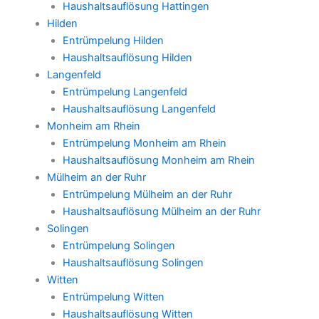
Haushaltsauflösung Hattingen
Hilden
Entrümpelung Hilden
Haushaltsauflösung Hilden
Langenfeld
Entrümpelung Langenfeld
Haushaltsauflösung Langenfeld
Monheim am Rhein
Entrümpelung Monheim am Rhein
Haushaltsauflösung Monheim am Rhein
Mülheim an der Ruhr
Entrümpelung Mülheim an der Ruhr
Haushaltsauflösung Mülheim an der Ruhr
Solingen
Entrümpelung Solingen
Haushaltsauflösung Solingen
Witten
Entrümpelung Witten
Haushaltsauflösung Witten