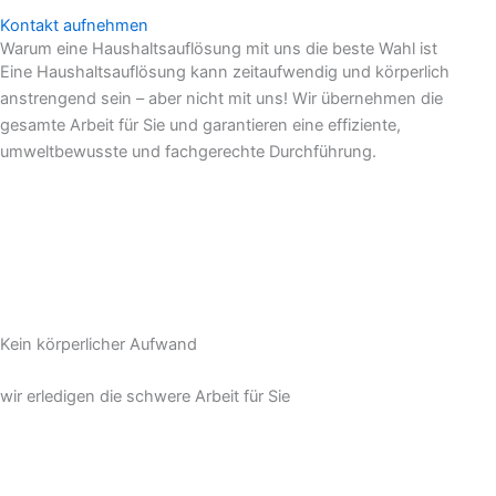
Kontakt aufnehmen
Warum eine Haushaltsauflösung mit uns die beste Wahl ist
Eine Haushaltsauflösung kann zeitaufwendig und körperlich
anstrengend sein – aber nicht mit uns! Wir übernehmen die
gesamte Arbeit für Sie und garantieren eine effiziente,
umweltbewusste und fachgerechte Durchführung.
Kein körperlicher Aufwand
wir erledigen die schwere Arbeit für Sie