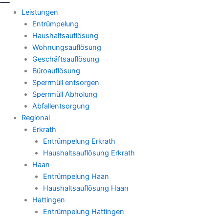
Leistungen
Entrümpelung
Haushaltsauflösung
Wohnungsauflösung
Geschäftsauflösung
Büroauflösung
Sperrmüll entsorgen
Sperrmüll Abholung
Abfallentsorgung
Regional
Erkrath
Entrümpelung Erkrath
Haushaltsauflösung Erkrath
Haan
Entrümpelung Haan
Haushaltsauflösung Haan
Hattingen
Entrümpelung Hattingen