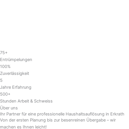
75+
Entrümpelungen
100%
Zuverlässigkeit
5
Jahre Erfahrung
500+
Stunden Arbeit & Schweiss
Über uns
Ihr Partner für eine professionelle Haushaltsauflösung in Erkrath
Von der ersten Planung bis zur besenreinen Übergabe – wir
machen es Ihnen leicht!