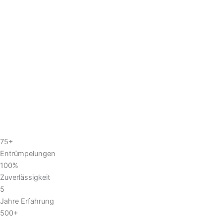
75+
Entrümpelungen
100%
Zuverlässigkeit
5
Jahre Erfahrung
500+