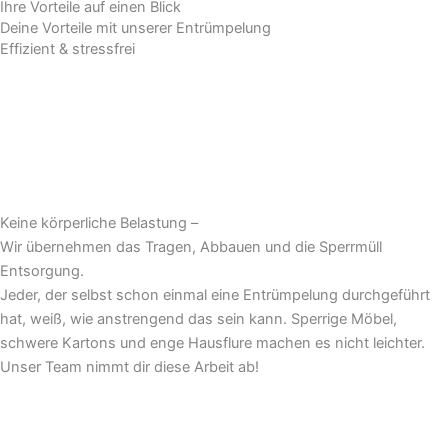
Ihre Vorteile auf einen Blick
Deine Vorteile mit unserer Entrümpelung
Effizient & stressfrei
Keine körperliche Belastung –
Wir übernehmen das Tragen, Abbauen und die Sperrmüll
Entsorgung.
Jeder, der selbst schon einmal eine Entrümpelung durchgeführt
hat, weiß, wie anstrengend das sein kann. Sperrige Möbel,
schwere Kartons und enge Hausflure machen es nicht leichter.
Unser Team nimmt dir diese Arbeit ab!