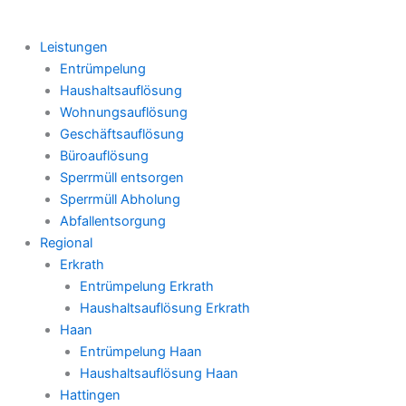
Zum
Inhalt
Leistungen
springen
Entrümpelung
Haushaltsauflösung
Wohnungsauflösung
Geschäftsauflösung
Büroauflösung
Sperrmüll entsorgen
Sperrmüll Abholung
Abfallentsorgung
Regional
Erkrath
Entrümpelung Erkrath
Haushaltsauflösung Erkrath
Haan
Entrümpelung Haan
Haushaltsauflösung Haan
Hattingen