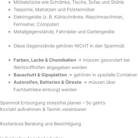
Möbelstücke wie Schränke, Tische, Sofas und Stühle
Teppiche, Matratzen und Polstermöbel
Elektrogeräte (z. B. Kühlschränke, Waschmaschinen,
Fernseher, Computer)
Metallgegenstände, Fahrräder und Gartengeräte
Diese Gegenstände gehören NICHT in den Sperrmüll:
Farben, Lacke & Chemikalien
→ müssen gesondert bei
Wertstoffhöfen abgegeben werden
Bauschutt & Gipsplatten
→ gehören in spezielle Container
Autoreifen, Batterien & Ölreste
→ müssen über
Fachbetriebe entsorgt werden
Sperrmüll Entsorgung stressfrei planen – So geht’s
Kontakt aufnehmen & Termin vereinbaren
Kostenlose Beratung und Besichtigung