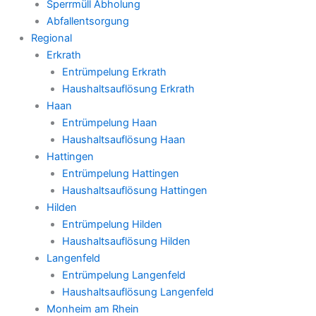
Sperrmüll Abholung
Abfallentsorgung
Regional
Erkrath
Entrümpelung Erkrath
Haushaltsauflösung Erkrath
Haan
Entrümpelung Haan
Haushaltsauflösung Haan
Hattingen
Entrümpelung Hattingen
Haushaltsauflösung Hattingen
Hilden
Entrümpelung Hilden
Haushaltsauflösung Hilden
Langenfeld
Entrümpelung Langenfeld
Haushaltsauflösung Langenfeld
Monheim am Rhein