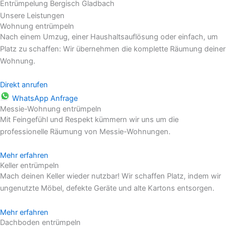
Entrümpelung Bergisch Gladbach
Unsere Leistungen
Wohnung entrümpeln
Nach einem Umzug, einer Haushaltsauflösung oder einfach, um
Platz zu schaffen: Wir übernehmen die komplette Räumung deiner
Wohnung.
Direkt anrufen
WhatsApp Anfrage
Messie-Wohnung entrümpeln
Mit Feingefühl und Respekt kümmern wir uns um die
professionelle Räumung von Messie-Wohnungen.
Mehr erfahren
Keller entrümpeln
Mach deinen Keller wieder nutzbar! Wir schaffen Platz, indem wir
ungenutzte Möbel, defekte Geräte und alte Kartons entsorgen.
Mehr erfahren
Dachboden entrümpeln