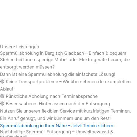
Unsere Leistungen
Sperrmüllabholung in Bergisch Gladbach – Einfach & bequem
Stehen bei Ihnen sperrige Möbel oder Elektrogeräte herum, die
entsorgt werden müssen?
Dann ist eine Sperrmüllabholung die einfachste Lösung!
🟢 Keine Transportprobleme – Wir übernehmen den kompletten
Ablauf
🟢 Pünktliche Abholung nach Terminabsprache
🟢 Besensauberes Hinterlassen nach der Entsorgung
Nutzen Sie unseren flexiblen Service mit kurzfristigen Terminen.
Ein Anruf genügt, und wir kümmern uns um den Rest!
Sperrmüllabholung in Ihrer Nähe – Jetzt Termin sichern
Nachhaltige Sperrmüll Entsorgung – Umweltbewusst &
professionell