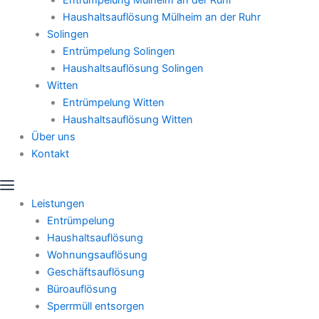
Haushaltsauflösung Mülheim an der Ruhr
Solingen
Entrümpelung Solingen
Haushaltsauflösung Solingen
Witten
Entrümpelung Witten
Haushaltsauflösung Witten
Über uns
Kontakt
Leistungen
Entrümpelung
Haushaltsauflösung
Wohnungsauflösung
Geschäftsauflösung
Büroauflösung
Sperrmüll entsorgen