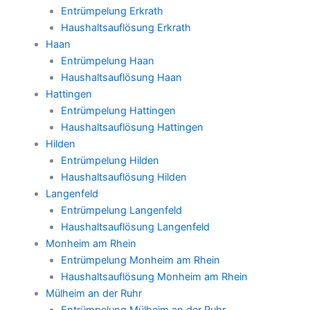
Entrümpelung Erkrath
Haushaltsauflösung Erkrath
Haan
Entrümpelung Haan
Haushaltsauflösung Haan
Hattingen
Entrümpelung Hattingen
Haushaltsauflösung Hattingen
Hilden
Entrümpelung Hilden
Haushaltsauflösung Hilden
Langenfeld
Entrümpelung Langenfeld
Haushaltsauflösung Langenfeld
Monheim am Rhein
Entrümpelung Monheim am Rhein
Haushaltsauflösung Monheim am Rhein
Mülheim an der Ruhr
Entrümpelung Mülheim an der Ruhr