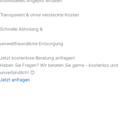
Individuelles Angebot erhalten
Transparent & ohne versteckte Kosten
Schnelle Abholung &
umweltfreundliche Entsorgung
Jetzt kostenlose Beratung anfragen!
Haben Sie Fragen? Wir beraten Sie gerne – kostenlos und
unverbindlich! 😊
Jetzt anfragen