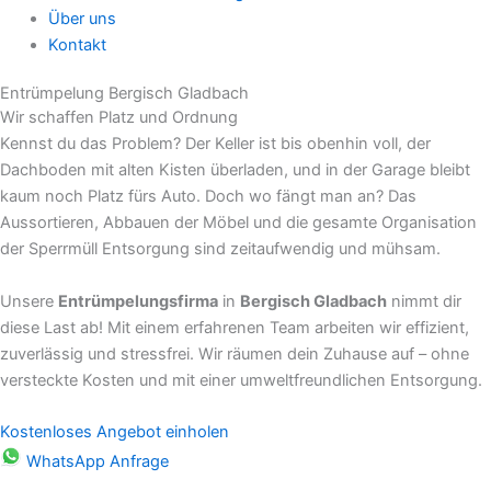
Über uns
Kontakt
Entrümpelung Bergisch Gladbach
Wir schaffen Platz und Ordnung
Kennst du das Problem? Der Keller ist bis obenhin voll, der
Dachboden mit alten Kisten überladen, und in der Garage bleibt
kaum noch Platz fürs Auto. Doch wo fängt man an? Das
Aussortieren, Abbauen der Möbel und die gesamte Organisation
der Sperrmüll Entsorgung sind zeitaufwendig und mühsam.
Unsere
Entrümpelungsfirma
in
Bergisch Gladbach
nimmt dir
diese Last ab! Mit einem erfahrenen Team arbeiten wir effizient,
zuverlässig und stressfrei. Wir räumen dein Zuhause auf – ohne
versteckte Kosten und mit einer umweltfreundlichen Entsorgung.
Kostenloses Angebot einholen
WhatsApp Anfrage