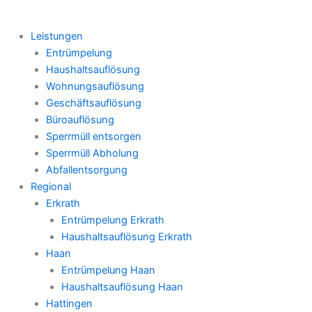
Zum
Inhalt
Leistungen
springen
Entrümpelung
Haushaltsauflösung
Wohnungsauflösung
Geschäftsauflösung
Büroauflösung
Sperrmüll entsorgen
Sperrmüll Abholung
Abfallentsorgung
Regional
Erkrath
Entrümpelung Erkrath
Haushaltsauflösung Erkrath
Haan
Entrümpelung Haan
Haushaltsauflösung Haan
Hattingen