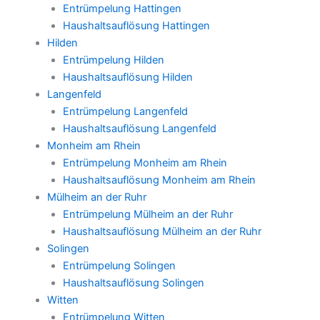
Entrümpelung Hattingen
Haushaltsauflösung Hattingen
Hilden
Entrümpelung Hilden
Haushaltsauflösung Hilden
Langenfeld
Entrümpelung Langenfeld
Haushaltsauflösung Langenfeld
Monheim am Rhein
Entrümpelung Monheim am Rhein
Haushaltsauflösung Monheim am Rhein
Mülheim an der Ruhr
Entrümpelung Mülheim an der Ruhr
Haushaltsauflösung Mülheim an der Ruhr
Solingen
Entrümpelung Solingen
Haushaltsauflösung Solingen
Witten
Entrümpelung Witten