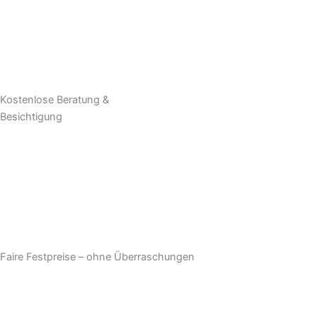
Kostenlose Beratung &
Besichtigung
Faire Festpreise – ohne Überraschungen