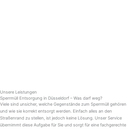
Unsere Leistungen
Sperrmüll Entsorgung in Düsseldorf – Was darf weg?
Viele sind unsicher, welche Gegenstände zum Sperrmüll gehören
und wie sie korrekt entsorgt werden. Einfach alles an den
Straßenrand zu stellen, ist jedoch keine Lösung. Unser Service
übernimmt diese Aufgabe für Sie und sorgt für eine fachgerechte