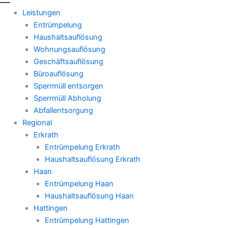
Leistungen
Entrümpelung
Haushaltsauflösung
Wohnungsauflösung
Geschäftsauflösung
Büroauflösung
Sperrmüll entsorgen
Sperrmüll Abholung
Abfallentsorgung
Regional
Erkrath
Entrümpelung Erkrath
Haushaltsauflösung Erkrath
Haan
Entrümpelung Haan
Haushaltsauflösung Haan
Hattingen
Entrümpelung Hattingen