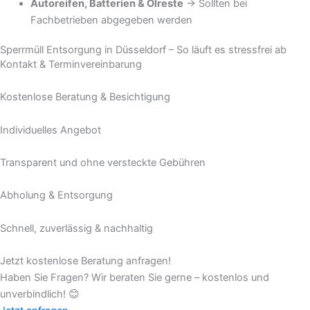
Autoreifen, Batterien & Ölreste
→ Sollten bei
Fachbetrieben abgegeben werden
Sperrmüll Entsorgung in Düsseldorf – So läuft es stressfrei ab
Kontakt & Terminvereinbarung
Kostenlose Beratung & Besichtigung
Individuelles Angebot
Transparent und ohne versteckte Gebühren
Abholung & Entsorgung
Schnell, zuverlässig & nachhaltig
Jetzt kostenlose Beratung anfragen!
Haben Sie Fragen? Wir beraten Sie gerne – kostenlos und
unverbindlich! 😊