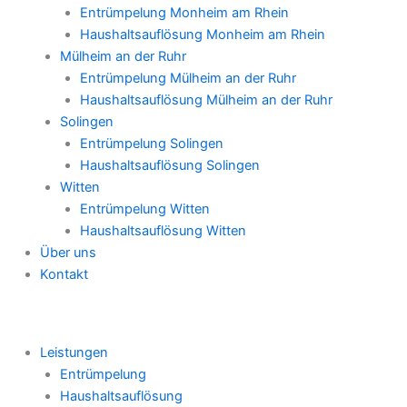
Entrümpelung Monheim am Rhein
Haushaltsauflösung Monheim am Rhein
Mülheim an der Ruhr
Entrümpelung Mülheim an der Ruhr
Haushaltsauflösung Mülheim an der Ruhr
Solingen
Entrümpelung Solingen
Haushaltsauflösung Solingen
Witten
Entrümpelung Witten
Haushaltsauflösung Witten
Über uns
Kontakt
Leistungen
Entrümpelung
Haushaltsauflösung