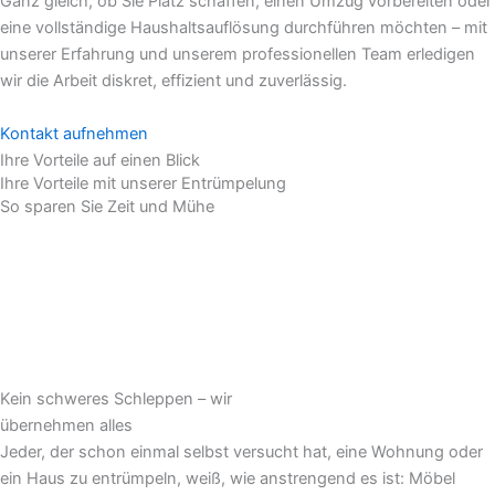
Ganz gleich, ob Sie Platz schaffen, einen Umzug vorbereiten oder
eine vollständige Haushaltsauflösung durchführen möchten – mit
unserer Erfahrung und unserem professionellen Team erledigen
wir die Arbeit diskret, effizient und zuverlässig.
Kontakt aufnehmen
Ihre Vorteile auf einen Blick
Ihre Vorteile mit unserer Entrümpelung
So sparen Sie Zeit und Mühe
Kein schweres Schleppen – wir
übernehmen alles
Jeder, der schon einmal selbst versucht hat, eine Wohnung oder
ein Haus zu entrümpeln, weiß, wie anstrengend es ist: Möbel