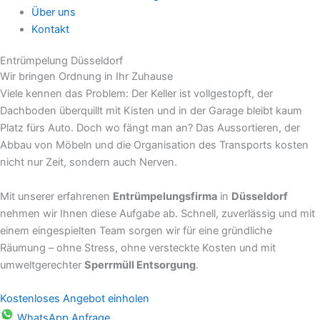
Über uns
Kontakt
Entrümpelung Düsseldorf
Wir bringen Ordnung in Ihr Zuhause
Viele kennen das Problem: Der Keller ist vollgestopft, der
Dachboden überquillt mit Kisten und in der Garage bleibt kaum
Platz fürs Auto. Doch wo fängt man an? Das Aussortieren, der
Abbau von Möbeln und die Organisation des Transports kosten
nicht nur Zeit, sondern auch Nerven.
Mit unserer erfahrenen
Entrümpelungsfirma
in
Düsseldorf
nehmen wir Ihnen diese Aufgabe ab. Schnell, zuverlässig und mit
einem eingespielten Team sorgen wir für eine gründliche
Räumung – ohne Stress, ohne versteckte Kosten und mit
umweltgerechter
Sperrmüll Entsorgung
.
Kostenloses Angebot einholen
WhatsApp Anfrage