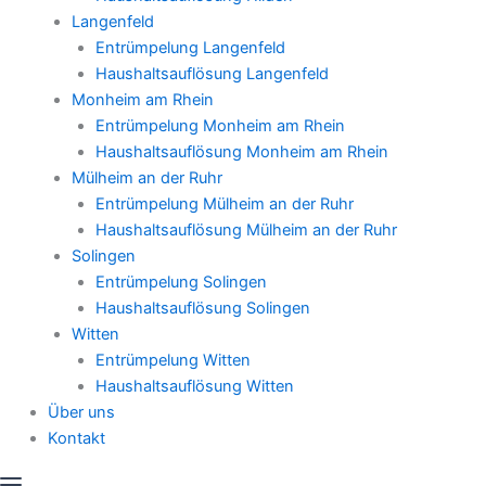
Langenfeld
Entrümpelung Langenfeld
Haushaltsauflösung Langenfeld
Monheim am Rhein
Entrümpelung Monheim am Rhein
Haushaltsauflösung Monheim am Rhein
Mülheim an der Ruhr
Entrümpelung Mülheim an der Ruhr
Haushaltsauflösung Mülheim an der Ruhr
Solingen
Entrümpelung Solingen
Haushaltsauflösung Solingen
Witten
Entrümpelung Witten
Haushaltsauflösung Witten
Über uns
Kontakt