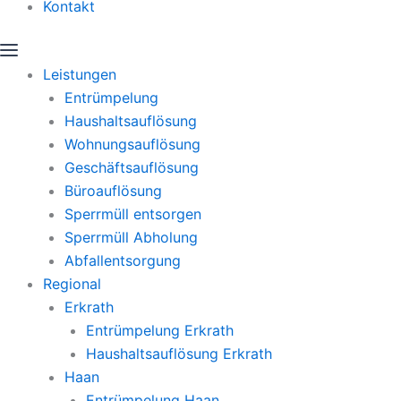
Kontakt
Leistungen
Entrümpelung
Haushaltsauflösung
Wohnungsauflösung
Geschäftsauflösung
Büroauflösung
Sperrmüll entsorgen
Sperrmüll Abholung
Abfallentsorgung
Regional
Erkrath
Entrümpelung Erkrath
Haushaltsauflösung Erkrath
Haan
Entrümpelung Haan