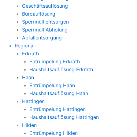
Geschäftsauflösung
Büroauflösung
Sperrmüll entsorgen
Sperrmüll Abholung
Abfallentsorgung
Regional
Erkrath
Entrümpelung Erkrath
Haushaltsauflösung Erkrath
Haan
Entrümpelung Haan
Haushaltsauflösung Haan
Hattingen
Entrümpelung Hattingen
Haushaltsauflösung Hattingen
Hilden
Entrümpelung Hilden