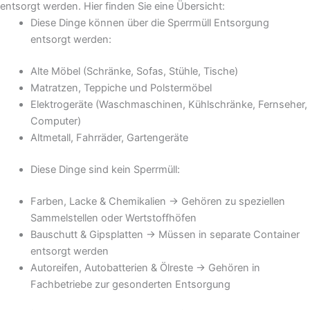
entsorgt werden. Hier finden Sie eine Übersicht:
Diese Dinge können über die Sperrmüll Entsorgung
entsorgt werden:
Alte Möbel (Schränke, Sofas, Stühle, Tische)
Matratzen, Teppiche und Polstermöbel
Elektrogeräte (Waschmaschinen, Kühlschränke, Fernseher,
Computer)
Altmetall, Fahrräder, Gartengeräte
Diese Dinge sind kein Sperrmüll:
Farben, Lacke & Chemikalien → Gehören zu speziellen
Sammelstellen oder Wertstoffhöfen
Bauschutt & Gipsplatten → Müssen in separate Container
entsorgt werden
Autoreifen, Autobatterien & Ölreste → Gehören in
Fachbetriebe zur gesonderten Entsorgung