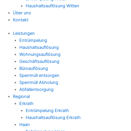
Haushaltsauflösung Witten
Über uns
Kontakt
Leistungen
Entrümpelung
Haushaltsauflösung
Wohnungsauflösung
Geschäftsauflösung
Büroauflösung
Sperrmüll entsorgen
Sperrmüll Abholung
Abfallentsorgung
Regional
Erkrath
Entrümpelung Erkrath
Haushaltsauflösung Erkrath
Haan