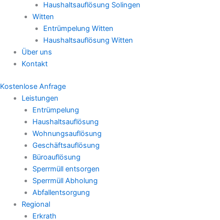
Haushaltsauflösung Solingen
Witten
Entrümpelung Witten
Haushaltsauflösung Witten
Über uns
Kontakt
Kostenlose Anfrage
Leistungen
Entrümpelung
Haushaltsauflösung
Wohnungsauflösung
Geschäftsauflösung
Büroauflösung
Sperrmüll entsorgen
Sperrmüll Abholung
Abfallentsorgung
Regional
Erkrath