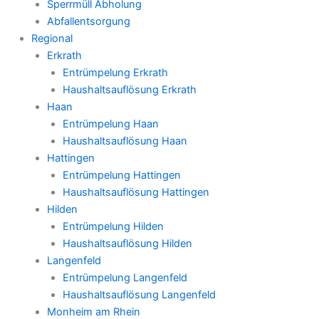
Sperrmüll Abholung
Abfallentsorgung
Regional
Erkrath
Entrümpelung Erkrath
Haushaltsauflösung Erkrath
Haan
Entrümpelung Haan
Haushaltsauflösung Haan
Hattingen
Entrümpelung Hattingen
Haushaltsauflösung Hattingen
Hilden
Entrümpelung Hilden
Haushaltsauflösung Hilden
Langenfeld
Entrümpelung Langenfeld
Haushaltsauflösung Langenfeld
Monheim am Rhein