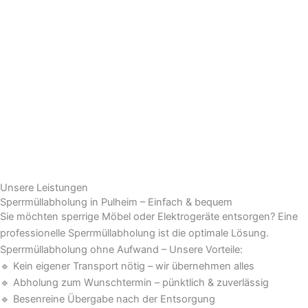
Unsere Leistungen
Sperrmüllabholung in Pulheim – Einfach & bequem
Sie möchten sperrige Möbel oder Elektrogeräte entsorgen? Eine
professionelle Sperrmüllabholung ist die optimale Lösung.
Sperrmüllabholung ohne Aufwand – Unsere Vorteile:
🔹 Kein eigener Transport nötig – wir übernehmen alles
🔹 Abholung zum Wunschtermin – pünktlich & zuverlässig
🔹 Besenreine Übergabe nach der Entsorgung