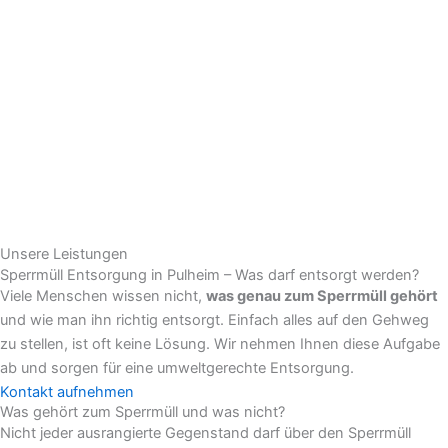
Unsere Leistungen
Sperrmüll Entsorgung in Pulheim – Was darf entsorgt werden?
Viele Menschen wissen nicht,
was genau zum Sperrmüll gehört
und wie man ihn richtig entsorgt. Einfach alles auf den Gehweg
zu stellen, ist oft keine Lösung. Wir nehmen Ihnen diese Aufgabe
ab und sorgen für eine umweltgerechte Entsorgung.
Kontakt aufnehmen
Was gehört zum Sperrmüll und was nicht?
Nicht jeder ausrangierte Gegenstand darf über den Sperrmüll