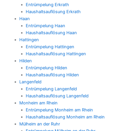
Entrümpelung Erkrath
Haushaltsauflösung Erkrath
Haan
Entrümpelung Haan
Haushaltsauflösung Haan
Hattingen
Entrümpelung Hattingen
Haushaltsauflösung Hattingen
Hilden
Entrümpelung Hilden
Haushaltsauflösung Hilden
Langenfeld
Entrümpelung Langenfeld
Haushaltsauflösung Langenfeld
Monheim am Rhein
Entrümpelung Monheim am Rhein
Haushaltsauflösung Monheim am Rhein
Mülheim an der Ruhr
Entrümpelung Mülheim an der Ruhr