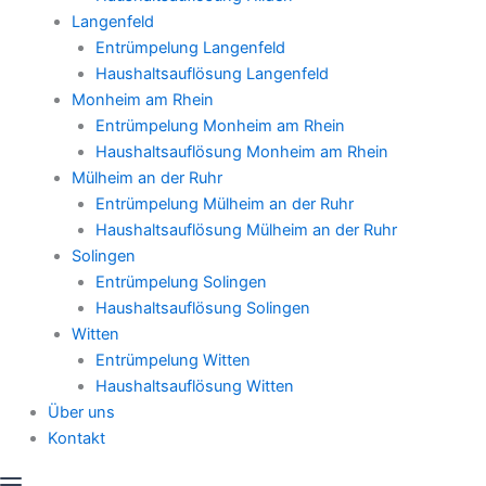
Langenfeld
Entrümpelung Langenfeld
Haushaltsauflösung Langenfeld
Monheim am Rhein
Entrümpelung Monheim am Rhein
Haushaltsauflösung Monheim am Rhein
Mülheim an der Ruhr
Entrümpelung Mülheim an der Ruhr
Haushaltsauflösung Mülheim an der Ruhr
Solingen
Entrümpelung Solingen
Haushaltsauflösung Solingen
Witten
Entrümpelung Witten
Haushaltsauflösung Witten
Über uns
Kontakt