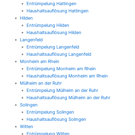
Entrümpelung Hattingen
Haushaltsauflösung Hattingen
Hilden
Entrümpelung Hilden
Haushaltsauflösung Hilden
Langenfeld
Entrümpelung Langenfeld
Haushaltsauflösung Langenfeld
Monheim am Rhein
Entrümpelung Monheim am Rhein
Haushaltsauflösung Monheim am Rhein
Mülheim an der Ruhr
Entrümpelung Mülheim an der Ruhr
Haushaltsauflösung Mülheim an der Ruhr
Solingen
Entrümpelung Solingen
Haushaltsauflösung Solingen
Witten
Entrümpelung Witten