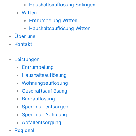
Haushaltsauflösung Solingen
Witten
Entrümpelung Witten
Haushaltsauflösung Witten
Über uns
Kontakt
Leistungen
Entrümpelung
Haushaltsauflösung
Wohnungsauflösung
Geschäftsauflösung
Büroauflösung
Sperrmüll entsorgen
Sperrmüll Abholung
Abfallentsorgung
Regional