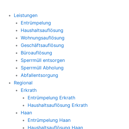
Zum
Inhalt
Leistungen
springen
Entrümpelung
Haushaltsauflösung
Wohnungsauflösung
Geschäftsauflösung
Büroauflösung
Sperrmüll entsorgen
Sperrmüll Abholung
Abfallentsorgung
Regional
Erkrath
Entrümpelung Erkrath
Haushaltsauflösung Erkrath
Haan
Entrümpelung Haan
Haushaltsauflösung Haan