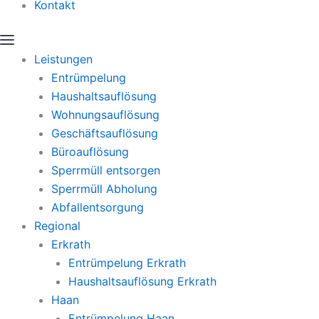
Kontakt
Leistungen
Entrümpelung
Haushaltsauflösung
Wohnungsauflösung
Geschäftsauflösung
Büroauflösung
Sperrmüll entsorgen
Sperrmüll Abholung
Abfallentsorgung
Regional
Erkrath
Entrümpelung Erkrath
Haushaltsauflösung Erkrath
Haan
Entrümpelung Haan