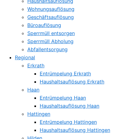
Haushaltsauflösung
Wohnungsauflösung
Geschäftsauflösung
Büroauflösung
Sperrmüll entsorgen
Sperrmüll Abholung
Abfallentsorgung
Regional
Erkrath
Entrümpelung Erkrath
Haushaltsauflösung Erkrath
Haan
Entrümpelung Haan
Haushaltsauflösung Haan
Hattingen
Entrümpelung Hattingen
Haushaltsauflösung Hattingen
Hilden