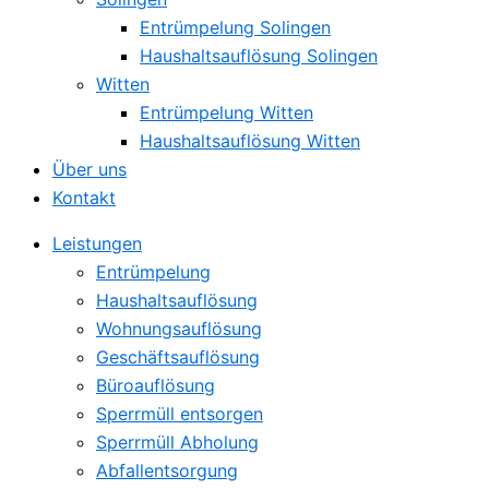
Entrümpelung Solingen
Haushaltsauflösung Solingen
Witten
Entrümpelung Witten
Haushaltsauflösung Witten
Über uns
Kontakt
Leistungen
Entrümpelung
Haushaltsauflösung
Wohnungsauflösung
Geschäftsauflösung
Büroauflösung
Sperrmüll entsorgen
Sperrmüll Abholung
Abfallentsorgung