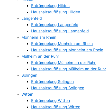
Entrümpelung Hilden
Haushaltsauflösung Hilden
Langenfeld
Entrümpelung Langenfeld
Haushaltsauflösung Langenfeld
Monheim am Rhein
Entrümpelung Monheim am Rhein
Haushaltsauflösung Monheim am Rhein
Mülheim an der Ruhr
Entrümpelung Mülheim an der Ruhr
Haushaltsauflösung Mülheim an der Ruhr
Solingen
Entrümpelung Solingen
Haushaltsauflösung Solingen
Witten
Entrümpelung Witten
Haushaltsauflösung Witten