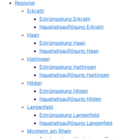
Regional
Erkrath
Entrümpelung Erkrath
Haushaltsauflösung Erkrath
Haan
Entrümpelung Haan
Haushaltsauflösung Haan
Hattingen
Entrümpelung Hattingen
Haushaltsauflösung Hattingen
Hilden
Entrümpelung Hilden
Haushaltsauflösung Hilden
Langenfeld
Entrümpelung Langenfeld
Haushaltsauflösung Langenfeld
Monheim am Rhein