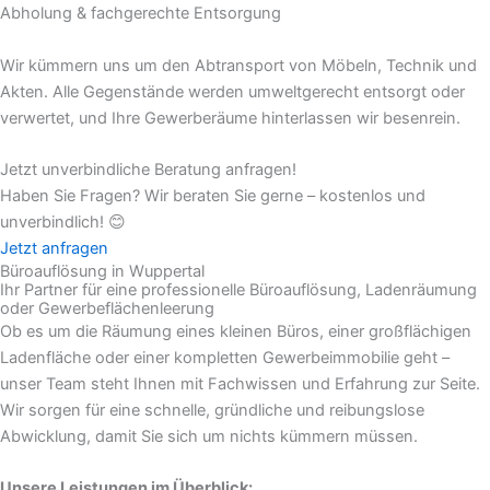
Abholung & fachgerechte Entsorgung
Wir kümmern uns um den Abtransport von Möbeln, Technik und
Akten. Alle Gegenstände werden umweltgerecht entsorgt oder
verwertet, und Ihre Gewerberäume hinterlassen wir besenrein.
Jetzt unverbindliche Beratung anfragen!
Haben Sie Fragen? Wir beraten Sie gerne – kostenlos und
unverbindlich! 😊
Jetzt anfragen
Büroauflösung in Wuppertal
Ihr Partner für eine professionelle Büroauflösung, Ladenräumung
oder Gewerbeflächenleerung
Ob es um die Räumung eines kleinen Büros, einer großflächigen
Ladenfläche oder einer kompletten Gewerbeimmobilie geht –
unser Team steht Ihnen mit Fachwissen und Erfahrung zur Seite.
Wir sorgen für eine schnelle, gründliche und reibungslose
Abwicklung, damit Sie sich um nichts kümmern müssen.
Unsere Leistungen im Überblick: