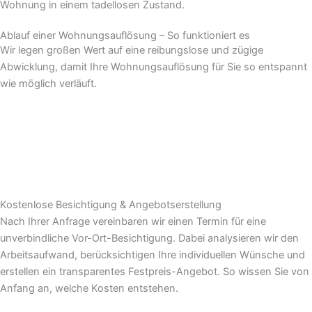
Wohnung in einem tadellosen Zustand.
Ablauf einer Wohnungsauflösung – So funktioniert es
Wir legen großen Wert auf eine reibungslose und zügige
Abwicklung, damit Ihre Wohnungsauflösung für Sie so entspannt
wie möglich verläuft.
Kostenlose Besichtigung & Angebotserstellung
Nach Ihrer Anfrage vereinbaren wir einen Termin für eine
unverbindliche Vor-Ort-Besichtigung. Dabei analysieren wir den
Arbeitsaufwand, berücksichtigen Ihre individuellen Wünsche und
erstellen ein transparentes Festpreis-Angebot. So wissen Sie von
Anfang an, welche Kosten entstehen.