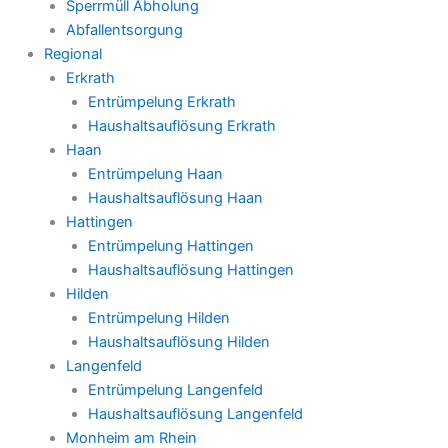
Sperrmüll Abholung
Abfallentsorgung
Regional
Erkrath
Entrümpelung Erkrath
Haushaltsauflösung Erkrath
Haan
Entrümpelung Haan
Haushaltsauflösung Haan
Hattingen
Entrümpelung Hattingen
Haushaltsauflösung Hattingen
Hilden
Entrümpelung Hilden
Haushaltsauflösung Hilden
Langenfeld
Entrümpelung Langenfeld
Haushaltsauflösung Langenfeld
Monheim am Rhein