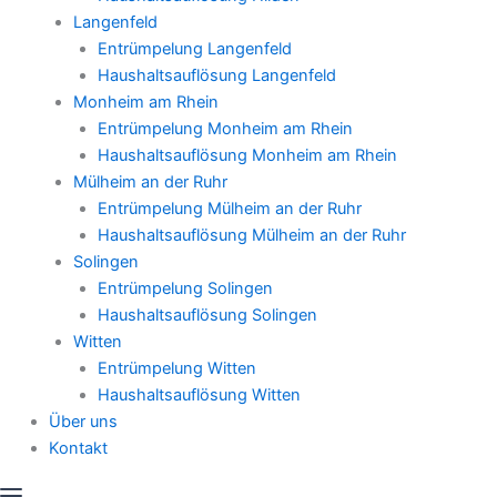
Langenfeld
Entrümpelung Langenfeld
Haushaltsauflösung Langenfeld
Monheim am Rhein
Entrümpelung Monheim am Rhein
Haushaltsauflösung Monheim am Rhein
Mülheim an der Ruhr
Entrümpelung Mülheim an der Ruhr
Haushaltsauflösung Mülheim an der Ruhr
Solingen
Entrümpelung Solingen
Haushaltsauflösung Solingen
Witten
Entrümpelung Witten
Haushaltsauflösung Witten
Über uns
Kontakt