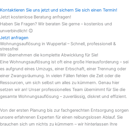
Kontaktieren Sie uns jetzt und sichern Sie sich einen Termin!
Jetzt kostenlose Beratung anfragen!
Haben Sie Fragen? Wir beraten Sie gerne – kostenlos und
unverbindlich! 😊
Jetzt anfragen
Wohnungsauflösung in Wuppertal – Schnell, professionell &
stressfrei
Wir übernehmen die komplette Abwicklung für Sie!
Eine Wohnungsauflösung ist oft eine große Herausforderung – sei
es aufgrund eines Umzugs, einer Erbschaft, einer Trennung oder
einer Zwangsräumung. In vielen Fällen fehlen die Zeit oder die
Ressourcen, um sich selbst um alles zu kümmern. Genau hier
setzen wir an! Unser professionelles Team übernimmt für Sie die
gesamte Wohnungsauflösung – zuverlässig, diskret und effizient.
Von der ersten Planung bis zur fachgerechten Entsorgung sorgen
unsere erfahrenen Experten für einen reibungslosen Ablauf. Sie
brauchen sich um nichts zu kümmern – wir hinterlassen Ihre