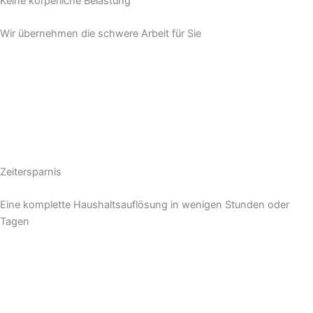
Keine körperliche Belastung
Wir übernehmen die schwere Arbeit für Sie
Zeitersparnis
Eine komplette Haushaltsauflösung in wenigen Stunden oder
Tagen