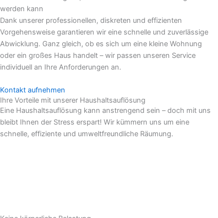
werden kann
Dank unserer professionellen, diskreten und effizienten
Vorgehensweise garantieren wir eine schnelle und zuverlässige
Abwicklung. Ganz gleich, ob es sich um eine kleine Wohnung
oder ein großes Haus handelt – wir passen unseren Service
individuell an Ihre Anforderungen an.
Kontakt aufnehmen
Ihre Vorteile mit unserer Haushaltsauflösung
Eine Haushaltsauflösung kann anstrengend sein – doch mit uns
bleibt Ihnen der Stress erspart! Wir kümmern uns um eine
schnelle, effiziente und umweltfreundliche Räumung.