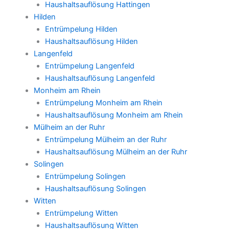
Haushaltsauflösung Hattingen
Hilden
Entrümpelung Hilden
Haushaltsauflösung Hilden
Langenfeld
Entrümpelung Langenfeld
Haushaltsauflösung Langenfeld
Monheim am Rhein
Entrümpelung Monheim am Rhein
Haushaltsauflösung Monheim am Rhein
Mülheim an der Ruhr
Entrümpelung Mülheim an der Ruhr
Haushaltsauflösung Mülheim an der Ruhr
Solingen
Entrümpelung Solingen
Haushaltsauflösung Solingen
Witten
Entrümpelung Witten
Haushaltsauflösung Witten