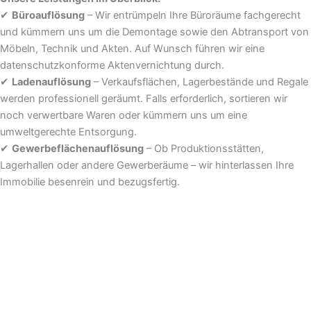
✔
Büroauflösung
– Wir entrümpeln Ihre Büroräume fachgerecht
und kümmern uns um die Demontage sowie den Abtransport von
Möbeln, Technik und Akten. Auf Wunsch führen wir eine
datenschutzkonforme Aktenvernichtung durch.
✔
Ladenauflösung
– Verkaufsflächen, Lagerbestände und Regale
werden professionell geräumt. Falls erforderlich, sortieren wir
noch verwertbare Waren oder kümmern uns um eine
umweltgerechte Entsorgung.
✔
Gewerbeflächenauflösung
– Ob Produktionsstätten,
Lagerhallen oder andere Gewerberäume – wir hinterlassen Ihre
Immobilie besenrein und bezugsfertig.