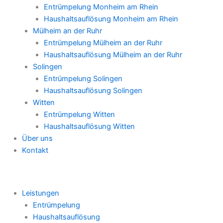
Entrümpelung Monheim am Rhein
Haushaltsauflösung Monheim am Rhein
Mülheim an der Ruhr
Entrümpelung Mülheim an der Ruhr
Haushaltsauflösung Mülheim an der Ruhr
Solingen
Entrümpelung Solingen
Haushaltsauflösung Solingen
Witten
Entrümpelung Witten
Haushaltsauflösung Witten
Über uns
Kontakt
Leistungen
Entrümpelung
Haushaltsauflösung