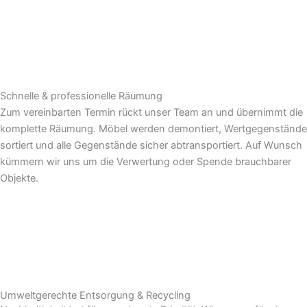
Schnelle & professionelle Räumung
Zum vereinbarten Termin rückt unser Team an und übernimmt die
komplette Räumung. Möbel werden demontiert, Wertgegenstände
sortiert und alle Gegenstände sicher abtransportiert. Auf Wunsch
kümmern wir uns um die Verwertung oder Spende brauchbarer
Objekte.
Umweltgerechte Entsorgung & Recycling