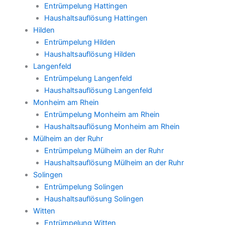
Entrümpelung Hattingen
Haushaltsauflösung Hattingen
Hilden
Entrümpelung Hilden
Haushaltsauflösung Hilden
Langenfeld
Entrümpelung Langenfeld
Haushaltsauflösung Langenfeld
Monheim am Rhein
Entrümpelung Monheim am Rhein
Haushaltsauflösung Monheim am Rhein
Mülheim an der Ruhr
Entrümpelung Mülheim an der Ruhr
Haushaltsauflösung Mülheim an der Ruhr
Solingen
Entrümpelung Solingen
Haushaltsauflösung Solingen
Witten
Entrümpelung Witten